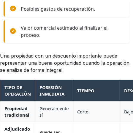
Posibles gastos de recuperación.
Valor comercial estimado al finalizar el
proceso.
Una propiedad con un descuento importante puede
representar una buena oportunidad cuando la operación
se analiza de forma integral.
TIPO DE
POSESIÓN
TIEMPO
DES
OPERACIÓN
INMEDIATA
Propiedad
Generalmente
Corto
Baj
tradicional
sí
Adjudicado
Puede ser