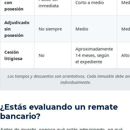
con
Corto a medio
Med
inmediata
posesión
Adjudicado
sin
No siempre
Medio
Medi
posesión
Aproximadamente
Cesión
No
14 meses, según
Alto
litigiosa
el expediente
Los tiempos y descuentos son orientativos. Cada inmueble debe an
individualmente.
¿Estás evaluando un remate
bancario?
Antes de invertir, conoce qué estás adquiriendo, en qué