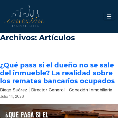
Archivos:
Artículos
¿Qué pasa si el dueño no se sale
del inmueble? La realidad sobre
los remates bancarios ocupados
Diego Suárez
|
Director General
-
Conexión Inmobiliaria
Julio 14, 2026